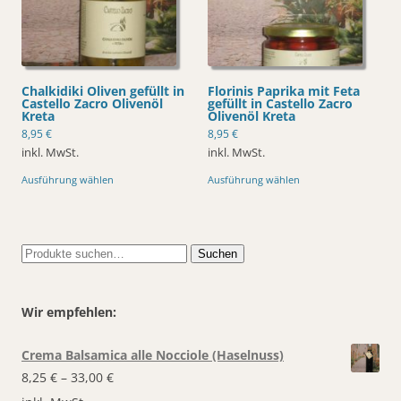
Chalkidiki Oliven gefüllt in
Florinis Paprika mit Feta
Castello Zacro Olivenöl
gefüllt in Castello Zacro
Kreta
Olivenöl Kreta
8,95
€
8,95
€
inkl. MwSt.
inkl. MwSt.
Dieses
Dieses
Ausführung wählen
Ausführung wählen
Produkt
Produkt
weist
weist
mehrere
mehrere
Varianten
Varianten
auf.
auf.
Die
Die
Suche
Suchen
Optionen
Optionen
nach:
können
können
auf
auf
der
der
Produktseite
Produktseite
Wir empfehlen:
gewählt
gewählt
werden
werden
Crema Balsamica alle Nocciole (Haselnuss)
8,25
€
–
33,00
€