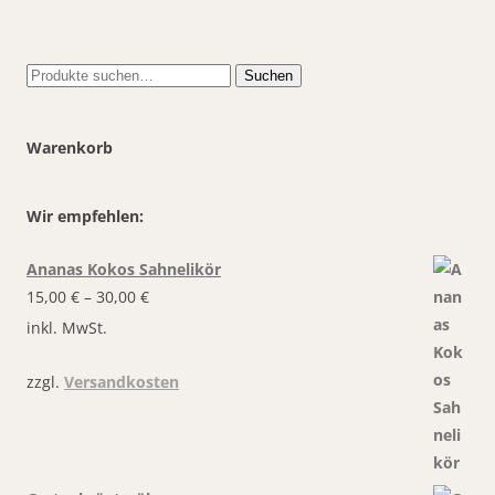
weist
Varianten
mehrere
auf.
Varianten
Die
auf.
Optionen
Die
können
Suche
Suchen
Optionen
auf
nach:
können
der
auf
Produktseite
der
gewählt
Produktseite
werden
Warenkorb
gewählt
werden
Wir empfehlen:
Ananas Kokos Sahnelikör
15,00
€
–
30,00
€
inkl. MwSt.
zzgl.
Versandkosten