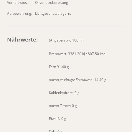
Verkehrsbez.:
Olivenölzubereitung
Aufbewahrung:
Lichtgeschützt lagern.
Nährwerte:
(Angaben pro 100ml)
Brennwert: 3381.20 kJ / 807.50 kcal
Fett: 91.40 g
davon gesättigte Fettsäuren:
14.40 g
Kohlenhydrate: 0 g
davon Zucker:
0 g
Eiweiß: 0 g
Salz: 0 g