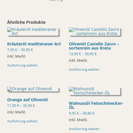
Ähnliche Produkte
Kräuteröl mediteraner Art
Olivenöl Castello Zacro –
sortenrein aus Kreta
7,50
€
–
30,00
€
13,90
€
–
39,90
€
inkl. MwSt.
inkl. MwSt.
Dieses
Ausführung wählen
Produkt
Dieses
Ausführung wählen
weist
Produkt
mehrere
weist
Varianten
mehrere
auf.
Varianten
Die
auf.
Optionen
Die
können
Optionen
auf
können
Orange auf Olivenöl
Walnussöl Feinschmecker-
der
auf
11,50
€
–
35,90
€
ÖL
Produktseite
der
gewählt
Produktseite
inkl. MwSt.
9,95
€
–
39,80
€
werden
gewählt
Dieses
inkl. MwSt.
werden
Ausführung wählen
Produkt
Dieses
weist
Ausführung wählen
Produkt
mehrere