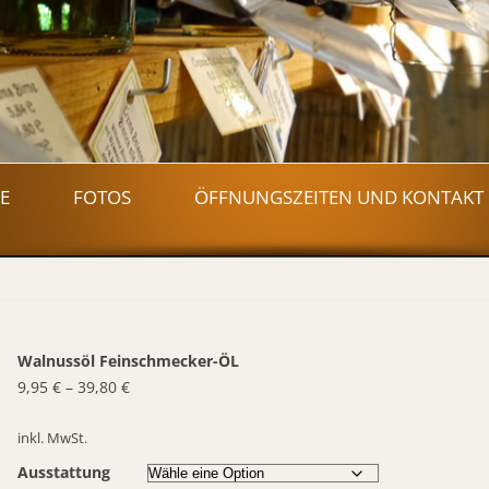
Zum
Inhalt
E
FOTOS
ÖFFNUNGSZEITEN UND KONTAKT
springen
Walnussöl Feinschmecker-ÖL
9,95
€
–
39,80
€
inkl. MwSt.
Ausstattung