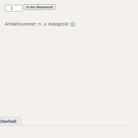
Walnussöl
In den Warenkorb
Feinschmecker-
ÖL
Artikelnummer:
n. v.
Kategorie:
Öl
Menge
cherheit