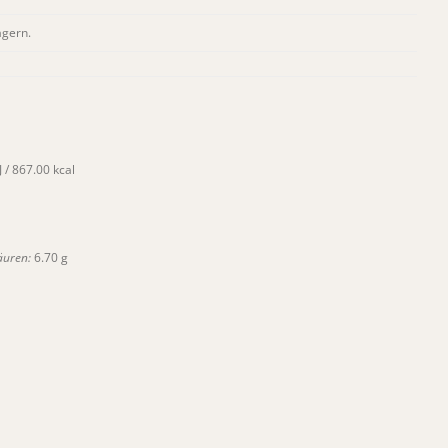
agern.
 / 867.00 kcal
äuren:
6.70 g