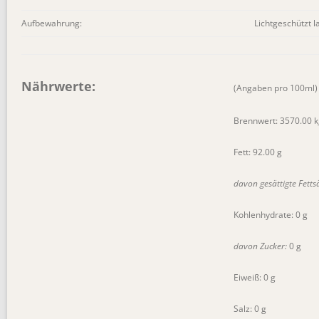
Aufbewahrung:
Lichtgeschützt l
Nährwerte:
(Angaben pro 100ml)
Brennwert: 3570.00 kJ
Fett: 92.00 g
davon gesättigte Fetts
Kohlenhydrate: 0 g
davon Zucker:
0 g
Eiweiß: 0 g
Salz: 0 g