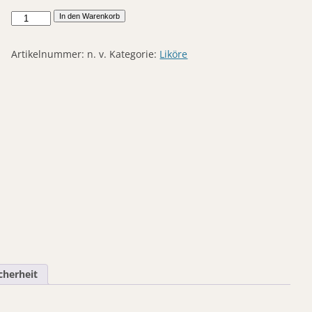
Haselnuss
In den Warenkorb
Sahne-
Likör
Artikelnummer:
n. v.
Kategorie:
Liköre
Menge
cherheit