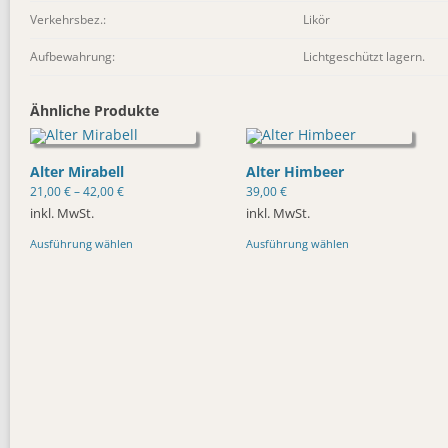
Verkehrsbez.:
Likör
Aufbewahrung:
Lichtgeschützt lagern.
Ähnliche Produkte
Alter Mirabell
Alter Himbeer
21,00
€
–
42,00
€
39,00
€
inkl. MwSt.
inkl. MwSt.
Dieses
Dieses
Ausführung wählen
Ausführung wählen
Produkt
Produkt
weist
weist
mehrere
mehrere
Varianten
Varianten
auf.
auf.
Die
Die
Optionen
Optionen
können
können
auf
auf
der
der
Produktseite
Produktseite
gewählt
gewählt
werden
werden