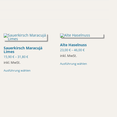
Alte Haselnuss
Sauerkirsch Maracujá
23,00
€
–
46,00
€
Limes
inkl. MwSt.
15,90
€
–
31,80
€
Dieses
inkl. MwSt.
Ausführung wählen
Produkt
Dieses
weist
Ausführung wählen
Produkt
mehrere
weist
Varianten
mehrere
auf.
Varianten
Die
auf.
Optionen
Die
können
Optionen
auf
können
der
auf
Produktseite
der
gewählt
Produktseite
werden
gewählt
werden