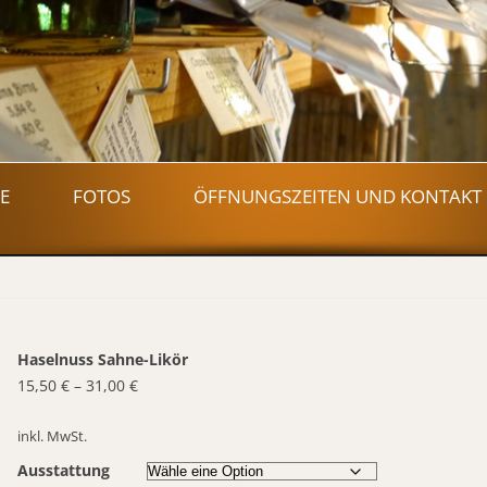
Zum
Inhalt
E
FOTOS
ÖFFNUNGSZEITEN UND KONTAKT
springen
Haselnuss Sahne-Likör
15,50
€
–
31,00
€
inkl. MwSt.
Ausstattung